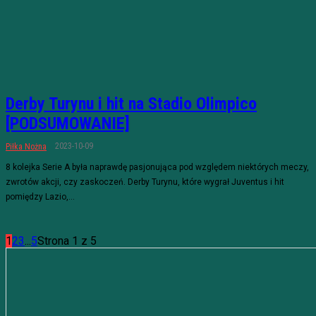
Derby Turynu i hit na Stadio Olimpico
[PODSUMOWANIE]
2023-10-09
Piłka Nożna
8 kolejka Serie A była naprawdę pasjonująca pod względem niektórych meczy,
zwrotów akcji, czy zaskoczeń. Derby Turynu, które wygrał Juventus i hit
pomiędzy Lazio,...
1
2
3
...
5
Strona 1 z 5