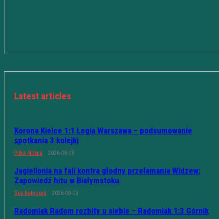
Latest articles
Korona Kielce 1:1 Legia Warszawa – podsumowanie
spotkania 3 kolejki
Piłka Nożna
2026-08-08
Jagiellonia na fali kontra głodny przełamania Widzew:
Zapowiedź hitu w Białymstoku
Bez kategorii
2026-08-08
Radomiak Radom rozbity u siebie – Radomiak 1:3 Górnik