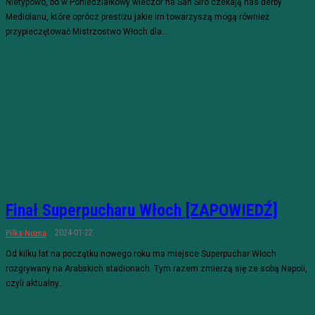
Nietypowo, bo w Poniedziałkowy wieczór na San Siro czekają nas derby
Mediolanu, które oprócz prestiżu jakie im towarzyszą mogą również
przypieczętować Mistrzostwo Włoch dla...
Finał Superpucharu Włoch [ZAPOWIEDŹ]
2024-01-22
Piłka Nożna
Od kilku lat na początku nowego roku ma miejsce Superpuchar Włoch
rozgrywany na Arabskich stadionach. Tym razem zmierzą się ze sobą Napoli,
czyli aktualny...