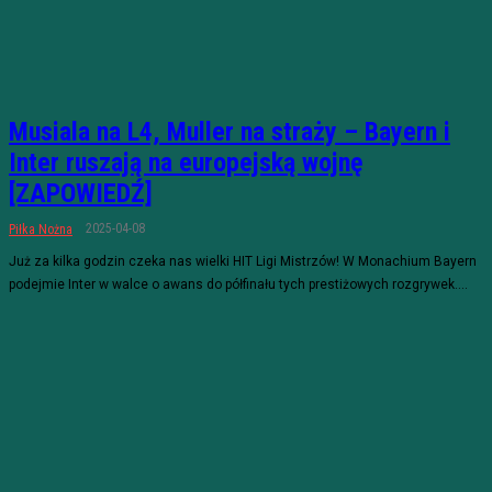
Musiala na L4, Muller na straży – Bayern i
Inter ruszają na europejską wojnę
[ZAPOWIEDŹ]
2025-04-08
Piłka Nożna
Już za kilka godzin czeka nas wielki HIT Ligi Mistrzów! W Monachium Bayern
podejmie Inter w walce o awans do półfinału tych prestiżowych rozgrywek....