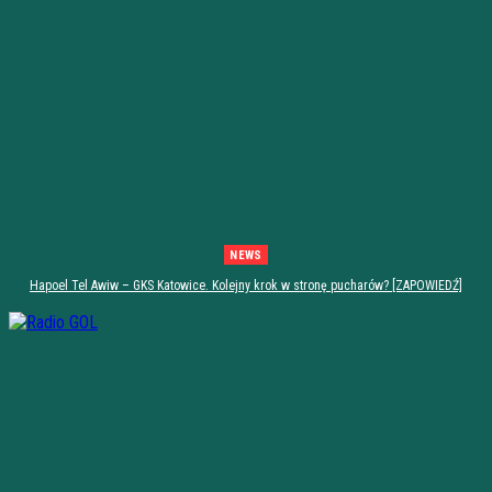
NEWS
Hapoel Tel Awiw – GKS Katowice. Kolejny krok w stronę pucharów? [ZAPOWIEDŹ]