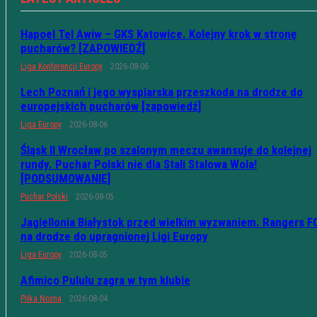
Hapoel Tel Awiw – GKS Katowice. Kolejny krok w stronę
pucharów? [ZAPOWIEDŹ]
Liga Konferencji Europy
2026-08-06
Lech Poznań i jego wyspiarska przeszkoda na drodze do
europejskich pucharów [zapowiedź]
Liga Europy
2026-08-06
Śląsk II Wrocław po szalonym meczu awansuje do kolejnej
rundy. Puchar Polski nie dla Stali Stalowa Wola!
[PODSUMOWANIE]
Puchar Polski
2026-08-05
Jagiellonia Białystok przed wielkim wyzwaniem. Rangers F
na drodze do upragnionej Ligi Europy
Liga Europy
2026-08-05
Afimico Pululu zagra w tym klubie
Piłka Nożna
2026-08-04