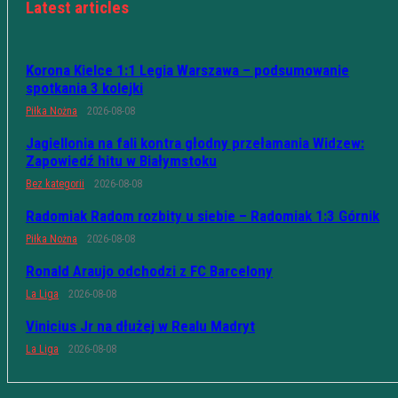
Latest articles
Korona Kielce 1:1 Legia Warszawa – podsumowanie
spotkania 3 kolejki
Piłka Nożna
2026-08-08
Jagiellonia na fali kontra głodny przełamania Widzew:
Zapowiedź hitu w Białymstoku
Bez kategorii
2026-08-08
Radomiak Radom rozbity u siebie – Radomiak 1:3 Górnik
Piłka Nożna
2026-08-08
Ronald Araujo odchodzi z FC Barcelony
La Liga
2026-08-08
Vinicius Jr na dłużej w Realu Madryt
La Liga
2026-08-08