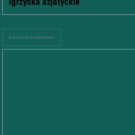
igrzyska azjatyckie
Brak postów do wyświetlenia