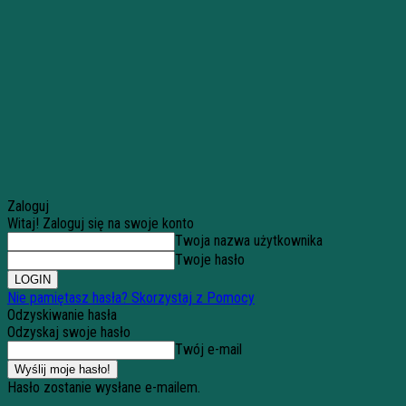
Zaloguj
Witaj! Zaloguj się na swoje konto
Twoja nazwa użytkownika
Twoje hasło
Nie pamiętasz hasła? Skorzystaj z Pomocy
Odzyskiwanie hasła
Odzyskaj swoje hasło
Twój e-mail
Hasło zostanie wysłane e-mailem.