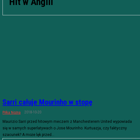
Hit w Anglii
Sarri całuje Mourinho w stopę
2018-10-20
Piłka Nożna
Maurizio Sarri przed hitowym meczem z Manchesterem United wypowiada
się w samych superlatywach o Jose Mourinho. Kurtuazja, czy faktyczny
szacunek? A może lęk przed...