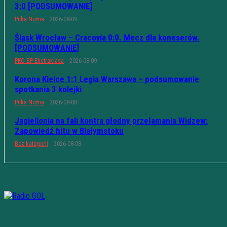
3:0 [PODSUMOWANIE]
Piłka Nożna
2026-08-09
Śląsk Wrocław – Cracovia 0:0. Mecz dla koneserów.
[PODSUMOWANIE]
PKO BP Ekstraklasa
2026-08-09
Korona Kielce 1:1 Legia Warszawa – podsumowanie
spotkania 3 kolejki
Piłka Nożna
2026-08-08
Jagiellonia na fali kontra głodny przełamania Widzew:
Zapowiedź hitu w Białymstoku
Bez kategorii
2026-08-08