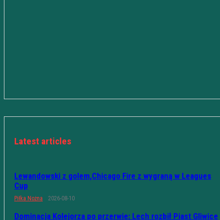
Latest articles
Lewandowski z golem,Chicago Fire z wygraną w Leagues
Cup
Piłka Nożna
2026-08-10
Dominacja Kolejorza po przerwie: Lech rozbił Piast Gliwice