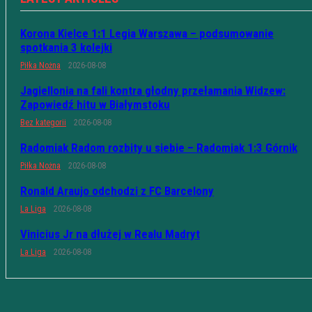
Korona Kielce 1:1 Legia Warszawa – podsumowanie
spotkania 3 kolejki
Piłka Nożna
2026-08-08
Jagiellonia na fali kontra głodny przełamania Widzew:
Zapowiedź hitu w Białymstoku
Bez kategorii
2026-08-08
Radomiak Radom rozbity u siebie – Radomiak 1:3 Górnik
Piłka Nożna
2026-08-08
Ronald Araujo odchodzi z FC Barcelony
La Liga
2026-08-08
Vinicius Jr na dłużej w Realu Madryt
La Liga
2026-08-08