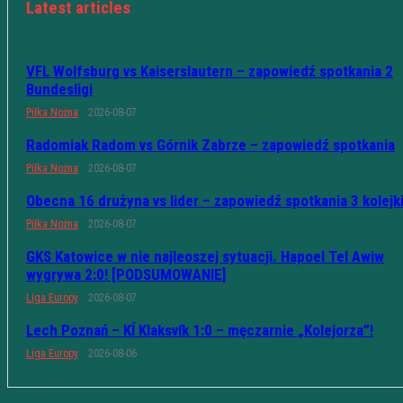
Latest articles
VFL Wolfsburg vs Kaiserslautern – zapowiedź spotkania 2
Bundesligi
Piłka Nożna
2026-08-07
Radomiak Radom vs Górnik Zabrze – zapowiedź spotkania
Piłka Nożna
2026-08-07
Obecna 16 drużyna vs lider – zapowiedź spotkania 3 kolejk
Piłka Nożna
2026-08-07
GKS Katowice w nie najleoszej sytuacji. Hapoel Tel Awiw
wygrywa 2:0! [PODSUMOWANIE]
Liga Europy
2026-08-07
Lech Poznań – KÍ Klaksvík 1:0 – męczarnie „Kolejorza”!
Liga Europy
2026-08-06