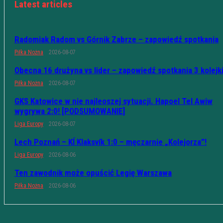
Latest articles
Radomiak Radom vs Górnik Zabrze – zapowiedź spotkania
Piłka Nożna
2026-08-07
Obecna 16 drużyna vs lider – zapowiedź spotkania 3 kolejk
Piłka Nożna
2026-08-07
GKS Katowice w nie najleoszej sytuacji. Hapoel Tel Awiw
wygrywa 2:0! [PODSUMOWANIE]
Liga Europy
2026-08-07
Lech Poznań – KÍ Klaksvík 1:0 – męczarnie „Kolejorza”!
Liga Europy
2026-08-06
Ten zawodnik może opuścić Legię Warszawa
Piłka Nożna
2026-08-06