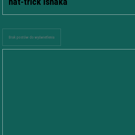
hat-trick Ishaka
Brak postów do wyświetlenia