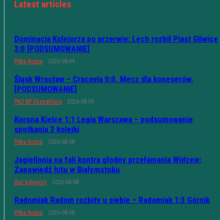
Latest articles
Dominacja Kolejorza po przerwie: Lech rozbił Piast Gliwice
3:0 [PODSUMOWANIE]
Piłka Nożna
2026-08-09
Śląsk Wrocław – Cracovia 0:0. Mecz dla koneserów.
[PODSUMOWANIE]
PKO BP Ekstraklasa
2026-08-09
Korona Kielce 1:1 Legia Warszawa – podsumowanie
spotkania 3 kolejki
Piłka Nożna
2026-08-08
Jagiellonia na fali kontra głodny przełamania Widzew:
Zapowiedź hitu w Białymstoku
Bez kategorii
2026-08-08
Radomiak Radom rozbity u siebie – Radomiak 1:3 Górnik
Piłka Nożna
2026-08-08