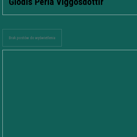
Glódís Perla Viggósdóttir
Brak postów do wyświetlenia