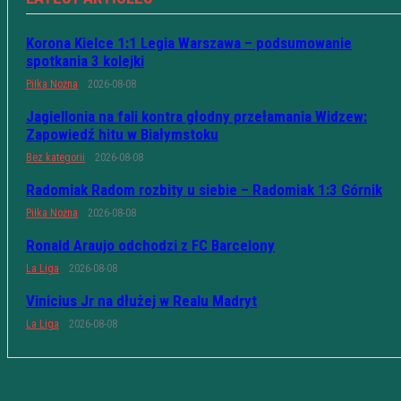
Korona Kielce 1:1 Legia Warszawa – podsumowanie
spotkania 3 kolejki
Piłka Nożna
2026-08-08
Jagiellonia na fali kontra głodny przełamania Widzew:
Zapowiedź hitu w Białymstoku
Bez kategorii
2026-08-08
Radomiak Radom rozbity u siebie – Radomiak 1:3 Górnik
Piłka Nożna
2026-08-08
Ronald Araujo odchodzi z FC Barcelony
La Liga
2026-08-08
Vinicius Jr na dłużej w Realu Madryt
La Liga
2026-08-08