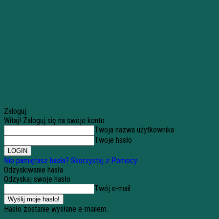
Zaloguj
Witaj! Zaloguj się na swoje konto
Twoja nazwa użytkownika
Twoje hasło
Nie pamiętasz hasła? Skorzystaj z Pomocy
Odzyskiwanie hasła
Odzyskaj swoje hasło
Twój e-mail
Hasło zostanie wysłane e-mailem.