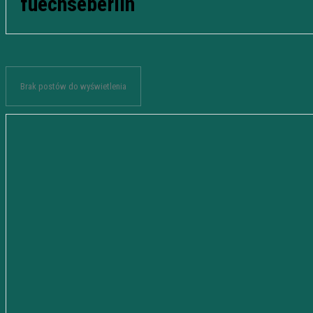
fuechseberlin
Brak postów do wyświetlenia