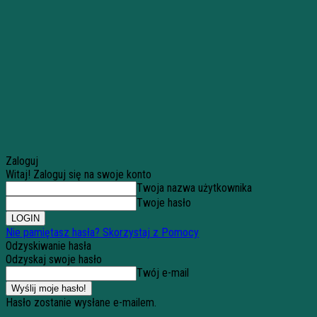
Zaloguj
Witaj! Zaloguj się na swoje konto
Twoja nazwa użytkownika
Twoje hasło
Nie pamiętasz hasła? Skorzystaj z Pomocy
Odzyskiwanie hasła
Odzyskaj swoje hasło
Twój e-mail
Hasło zostanie wysłane e-mailem.