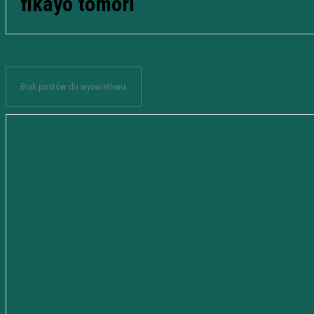
fikayo tomori
Brak postów do wyświetlenia