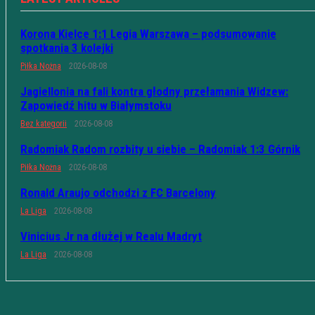
Korona Kielce 1:1 Legia Warszawa – podsumowanie
spotkania 3 kolejki
Piłka Nożna
2026-08-08
Jagiellonia na fali kontra głodny przełamania Widzew:
Zapowiedź hitu w Białymstoku
Bez kategorii
2026-08-08
Radomiak Radom rozbity u siebie – Radomiak 1:3 Górnik
Piłka Nożna
2026-08-08
Ronald Araujo odchodzi z FC Barcelony
La Liga
2026-08-08
Vinicius Jr na dłużej w Realu Madryt
La Liga
2026-08-08