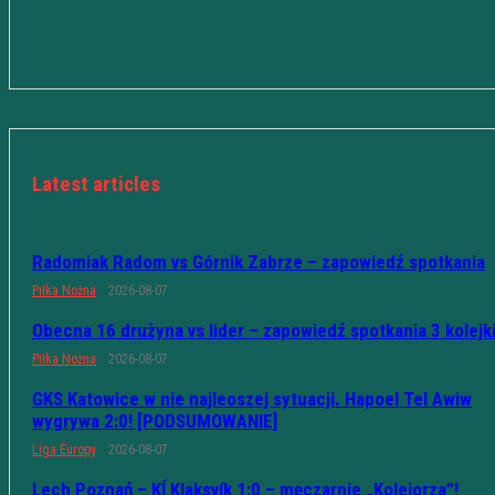
Latest articles
Radomiak Radom vs Górnik Zabrze – zapowiedź spotkania
Piłka Nożna
2026-08-07
Obecna 16 drużyna vs lider – zapowiedź spotkania 3 kolejk
Piłka Nożna
2026-08-07
GKS Katowice w nie najleoszej sytuacji. Hapoel Tel Awiw
wygrywa 2:0! [PODSUMOWANIE]
Liga Europy
2026-08-07
Lech Poznań – KÍ Klaksvík 1:0 – męczarnie „Kolejorza”!