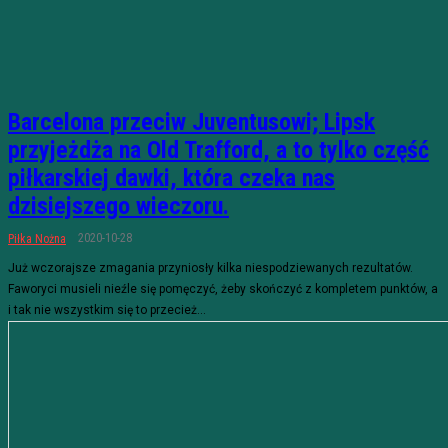
Barcelona przeciw Juventusowi; Lipsk
przyjeżdża na Old Trafford, a to tylko część
piłkarskiej dawki, która czeka nas
dzisiejszego wieczoru.
2020-10-28
Piłka Nożna
Już wczorajsze zmagania przyniosły kilka niespodziewanych rezultatów.
Faworyci musieli nieźle się pomęczyć, żeby skończyć z kompletem punktów, a
i tak nie wszystkim się to przecież...