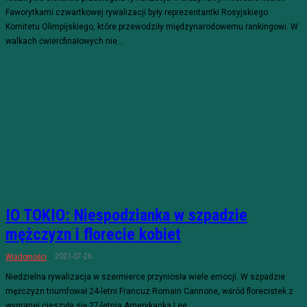
Faworytkami czwartkowej rywalizacji były reprezentantki Rosyjskiego
Komitetu Olimpijskiego, które przewodziły międzynarodowemu rankingowi. W
walkach ćwierćfinałowych nie...
IO TOKIO: Niespodzianka w szpadzie
mężczyzn i florecie kobiet
2021-07-26
Wiadomości
Niedzielna rywalizacja w szermierce przyniosła wiele emocji. W szpadzie
mężczyzn triumfował 24-letni Francuz Romain Cannone, wśród florecistek z
wygranej cieszyła się 27-letnia Amerykanka Lee...