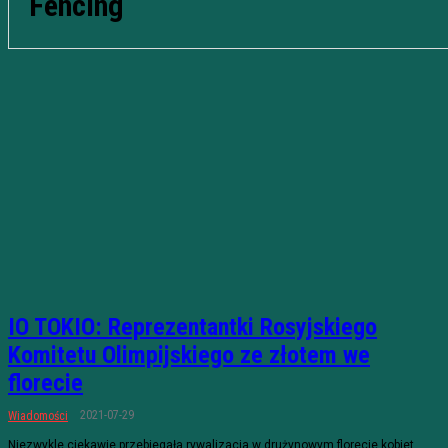
Fencing
IO TOKIO: Reprezentantki Rosyjskiego
Komitetu Olimpijskiego ze złotem we
florecie
2021-07-29
Wiadomości
Niezwykle ciekawie przebiegała rywalizacja w drużynowym florecie kobiet.