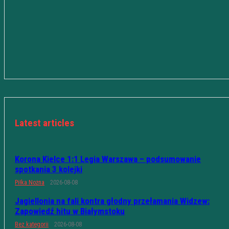
Latest articles
Korona Kielce 1:1 Legia Warszawa – podsumowanie
spotkania 3 kolejki
Piłka Nożna
2026-08-08
Jagiellonia na fali kontra głodny przełamania Widzew:
Zapowiedź hitu w Białymstoku
Bez kategorii
2026-08-08