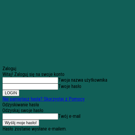
Zaloguj
Witaj! Zaloguj się na swoje konto
Twoja nazwa użytkownika
Twoje hasło
Nie pamiętasz hasła? Skorzystaj z Pomocy
Odzyskiwanie hasła
Odzyskaj swoje hasło
Twój e-mail
Hasło zostanie wysłane e-mailem.