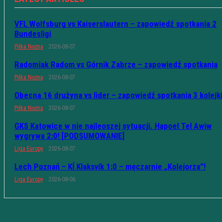
VFL Wolfsburg vs Kaiserslautern – zapowiedź spotkania 2
Bundesligi
Piłka Nożna
2026-08-07
Radomiak Radom vs Górnik Zabrze – zapowiedź spotkania
Piłka Nożna
2026-08-07
Obecna 16 drużyna vs lider – zapowiedź spotkania 3 kolejk
Piłka Nożna
2026-08-07
GKS Katowice w nie najleoszej sytuacji. Hapoel Tel Awiw
wygrywa 2:0! [PODSUMOWANIE]
Liga Europy
2026-08-07
Lech Poznań – KÍ Klaksvík 1:0 – męczarnie „Kolejorza”!
Liga Europy
2026-08-06