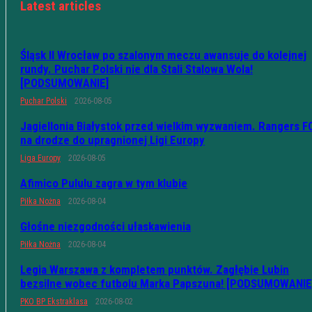
Latest articles
Śląsk II Wrocław po szalonym meczu awansuje do kolejnej
rundy. Puchar Polski nie dla Stali Stalowa Wola!
[PODSUMOWANIE]
Puchar Polski
2026-08-05
Jagiellonia Białystok przed wielkim wyzwaniem. Rangers F
na drodze do upragnionej Ligi Europy
Liga Europy
2026-08-05
Afimico Pululu zagra w tym klubie
Piłka Nożna
2026-08-04
Głośne niezgodności ułaskawienia
Piłka Nożna
2026-08-04
Legia Warszawa z kompletem punktów. Zagłębie Lubin
bezsilne wobec futbolu Marka Papszuna! [PODSUMOWANIE
PKO BP Ekstraklasa
2026-08-02