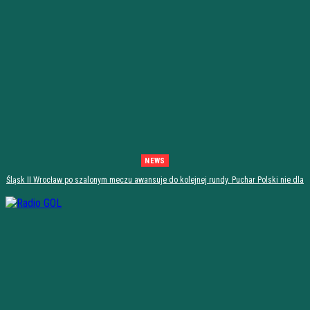
NEWS
Śląsk II Wrocław po szalonym meczu awansuje do kolejnej rundy. Puchar Polski nie dla
Stali Stalowa Wola! [PODSUMOWANIE]