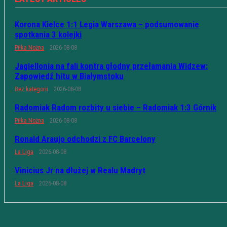
Korona Kielce 1:1 Legia Warszawa – podsumowanie
spotkania 3 kolejki
Piłka Nożna
2026-08-08
Jagiellonia na fali kontra głodny przełamania Widzew:
Zapowiedź hitu w Białymstoku
Bez kategorii
2026-08-08
Radomiak Radom rozbity u siebie – Radomiak 1:3 Górnik
Piłka Nożna
2026-08-08
Ronald Araujo odchodzi z FC Barcelony
La Liga
2026-08-08
Vinicius Jr na dłużej w Realu Madryt
La Liga
2026-08-08