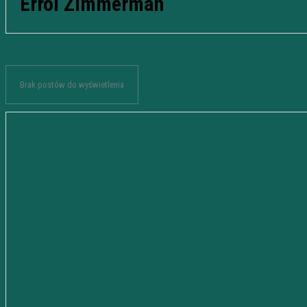
Errol Zimmerman
Brak postów do wyświetlenia