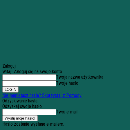
Zaloguj
Witaj! Zaloguj się na swoje konto
Twoja nazwa użytkownika
Twoje hasło
Nie pamiętasz hasła? Skorzystaj z Pomocy
Odzyskiwanie hasła
Odzyskaj swoje hasło
Twój e-mail
Hasło zostanie wysłane e-mailem.