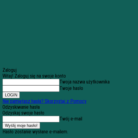
Zaloguj
Witaj! Zaloguj się na swoje konto
Twoja nazwa użytkownika
Twoje hasło
Nie pamiętasz hasła? Skorzystaj z Pomocy
Odzyskiwanie hasła
Odzyskaj swoje hasło
Twój e-mail
Hasło zostanie wysłane e-mailem.