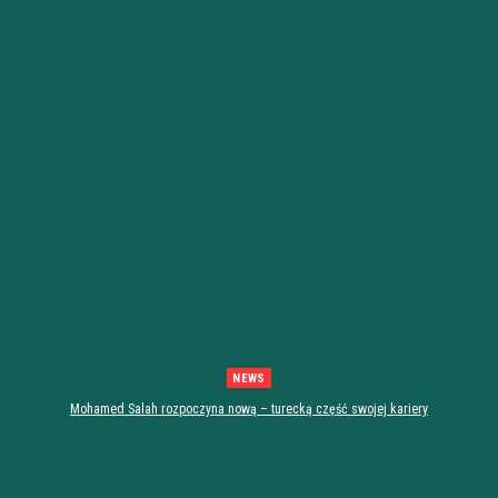
NEWS
Mohamed Salah rozpoczyna nową – turecką część swojej kariery