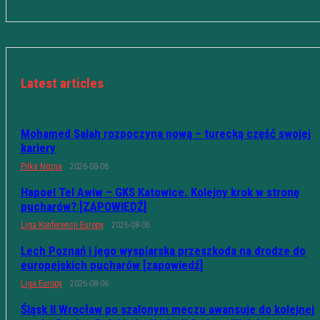
Latest articles
Mohamed Salah rozpoczyna nową – turecką część swojej
kariery
Piłka Nożna
2026-08-06
Hapoel Tel Awiw – GKS Katowice. Kolejny krok w stronę
pucharów? [ZAPOWIEDŹ]
Liga Konferencji Europy
2026-08-06
Lech Poznań i jego wyspiarska przeszkoda na drodze do
europejskich pucharów [zapowiedź]
Liga Europy
2026-08-06
Śląsk II Wrocław po szalonym meczu awansuje do kolejnej