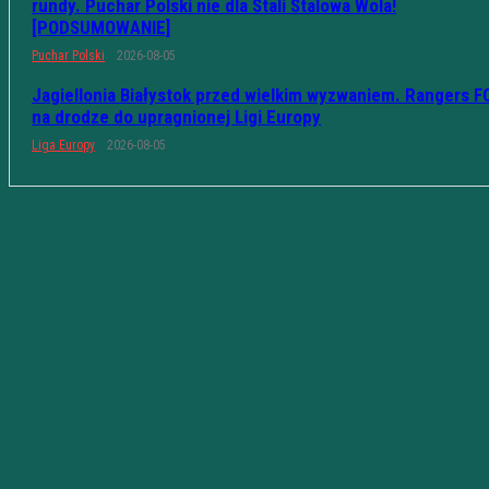
rundy. Puchar Polski nie dla Stali Stalowa Wola!
[PODSUMOWANIE]
Puchar Polski
2026-08-05
Jagiellonia Białystok przed wielkim wyzwaniem. Rangers F
na drodze do upragnionej Ligi Europy
Liga Europy
2026-08-05