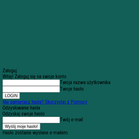
Zaloguj
Witaj! Zaloguj się na swoje konto
Twoja nazwa użytkownika
Twoje hasło
Nie pamiętasz hasła? Skorzystaj z Pomocy
Odzyskiwanie hasła
Odzyskaj swoje hasło
Twój e-mail
Hasło zostanie wysłane e-mailem.