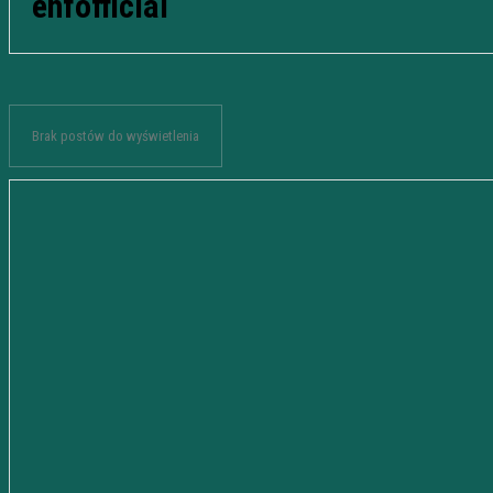
ehfofficial
Brak postów do wyświetlenia