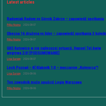
Latest articles
Radomiak Radom vs Górnik Zabrze – zapowiedź spotkania
Piłka Nożna
2026-08-07
Obecna 16 drużyna vs lider – zapowiedź spotkania 3 kolejk
Piłka Nożna
2026-08-07
GKS Katowice w nie najleoszej sytuacji. Hapoel Tel Awiw
wygrywa 2:0! [PODSUMOWANIE]
Liga Europy
2026-08-07
Lech Poznań – KÍ Klaksvík 1:0 – męczarnie „Kolejorza”!
Liga Europy
2026-08-06
Ten zawodnik może opuścić Legię Warszawa
Piłka Nożna
2026-08-06