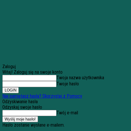
Zaloguj
Witaj! Zaloguj się na swoje konto
Twoja nazwa użytkownika
Twoje hasło
Nie pamiętasz hasła? Skorzystaj z Pomocy
Odzyskiwanie hasła
Odzyskaj swoje hasło
Twój e-mail
Hasło zostanie wysłane e-mailem.