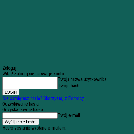
Zaloguj
Witaj! Zaloguj się na swoje konto
Twoja nazwa użytkownika
Twoje hasło
Nie pamiętasz hasła? Skorzystaj z Pomocy
Odzyskiwanie hasła
Odzyskaj swoje hasło
Twój e-mail
Hasło zostanie wysłane e-mailem.