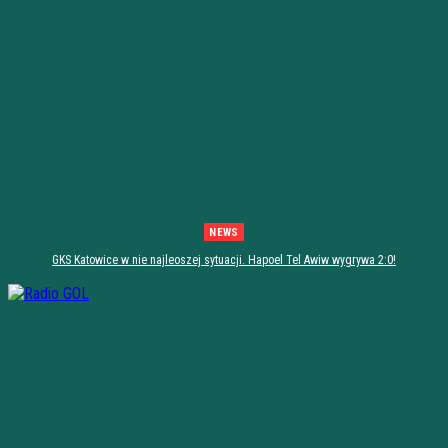
NEWS
GKS Katowice w nie najleoszej sytuacji. Hapoel Tel Awiw wygrywa 2:0!
[PODSUMOWANIE]