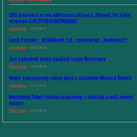
GKS Katowice w nie najleoszej sytuacji. Hapoel Tel Awiw
wygrywa 2:0! [PODSUMOWANIE]
Liga Europy
2026-08-07
Lech Poznań – KÍ Klaksvík 1:0 – męczarnie „Kolejorza”!
Liga Europy
2026-08-06
Ten zawodnik może opuścić Legię Warszawa
Piłka Nożna
2026-08-06
Nagły transferowy zwrot akcji z udziałem Mistrza Świata
Piłka Nożna
2026-08-06
Mohamed Salah rozpoczyna nową – turecką część swojej
kariery
Piłka Nożna
2026-08-06