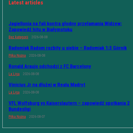
Latest articles
Jagiellonia na fali kontra głodny przełamania Widzew:
Zapowiedź hitu w Białymstoku
Bez kategorii
2026-08-08
Radomiak Radom rozbity u siebie – Radomiak 1:3 Górnik
Piłka Nożna
2026-08-08
Ronald Araujo odchodzi z FC Barcelony
La Liga
2026-08-08
Vinicius Jr na dłużej w Realu Madryt
La Liga
2026-08-08
VFL Wolfsburg vs Kaiserslautern – zapowiedź spotkania 2
Bundesligi
Piłka Nożna
2026-08-07