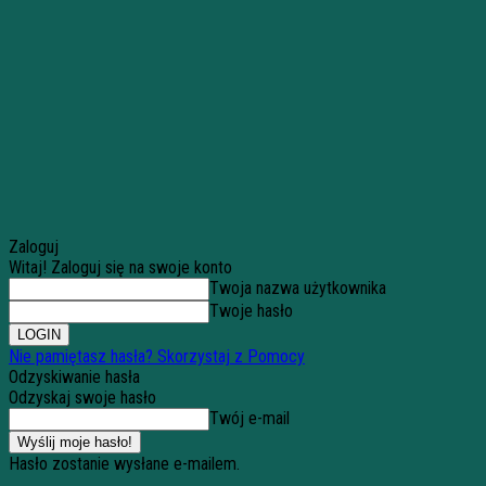
Zaloguj
Witaj! Zaloguj się na swoje konto
Twoja nazwa użytkownika
Twoje hasło
Nie pamiętasz hasła? Skorzystaj z Pomocy
Odzyskiwanie hasła
Odzyskaj swoje hasło
Twój e-mail
Hasło zostanie wysłane e-mailem.