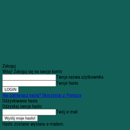
Zaloguj
Witaj! Zaloguj się na swoje konto
Twoja nazwa użytkownika
Twoje hasło
Nie pamiętasz hasła? Skorzystaj z Pomocy
Odzyskiwanie hasła
Odzyskaj swoje hasło
Twój e-mail
Hasło zostanie wysłane e-mailem.