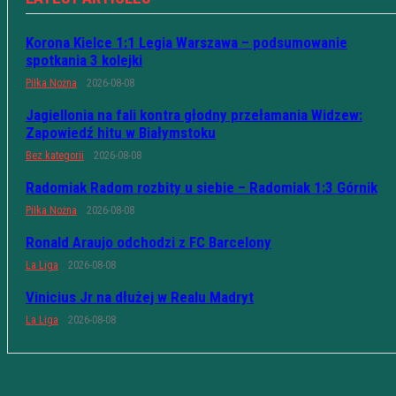
Korona Kielce 1:1 Legia Warszawa – podsumowanie
spotkania 3 kolejki
Piłka Nożna
2026-08-08
Jagiellonia na fali kontra głodny przełamania Widzew:
Zapowiedź hitu w Białymstoku
Bez kategorii
2026-08-08
Radomiak Radom rozbity u siebie – Radomiak 1:3 Górnik
Piłka Nożna
2026-08-08
Ronald Araujo odchodzi z FC Barcelony
La Liga
2026-08-08
Vinicius Jr na dłużej w Realu Madryt
La Liga
2026-08-08