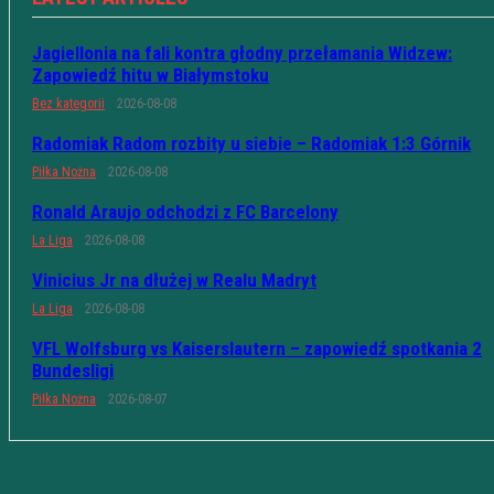
Jagiellonia na fali kontra głodny przełamania Widzew:
Zapowiedź hitu w Białymstoku
Bez kategorii
2026-08-08
Radomiak Radom rozbity u siebie – Radomiak 1:3 Górnik
Piłka Nożna
2026-08-08
Ronald Araujo odchodzi z FC Barcelony
La Liga
2026-08-08
Vinicius Jr na dłużej w Realu Madryt
La Liga
2026-08-08
VFL Wolfsburg vs Kaiserslautern – zapowiedź spotkania 2
Bundesligi
Piłka Nożna
2026-08-07