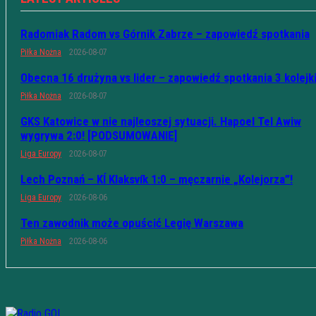
Radomiak Radom vs Górnik Zabrze – zapowiedź spotkania
Piłka Nożna
2026-08-07
Obecna 16 drużyna vs lider – zapowiedź spotkania 3 kolejk
Piłka Nożna
2026-08-07
GKS Katowice w nie najleoszej sytuacji. Hapoel Tel Awiw
wygrywa 2:0! [PODSUMOWANIE]
Liga Europy
2026-08-07
Lech Poznań – KÍ Klaksvík 1:0 – męczarnie „Kolejorza”!
Liga Europy
2026-08-06
Ten zawodnik może opuścić Legię Warszawa
Piłka Nożna
2026-08-06