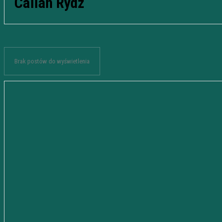
Callan Rydz
Brak postów do wyświetlenia