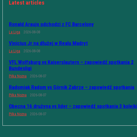
Latest articles
Ronald Araujo odchodzi z FC Barcelony
La Liga
2026-08-08
Vinicius Jr na dłużej w Realu Madryt
La Liga
2026-08-08
VFL Wolfsburg vs Kaiserslautern – zapowiedź spotkania 2
Bundesligi
Piłka Nożna
2026-08-07
Radomiak Radom vs Górnik Zabrze – zapowiedź spotkania
Piłka Nożna
2026-08-07
Obecna 16 drużyna vs lider – zapowiedź spotkania 3 kolejk
Piłka Nożna
2026-08-07