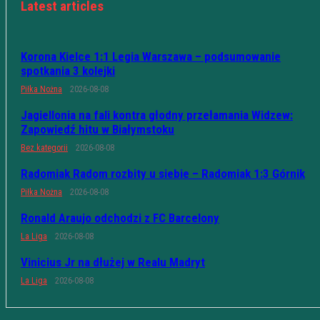
Latest articles
Korona Kielce 1:1 Legia Warszawa – podsumowanie
spotkania 3 kolejki
Piłka Nożna
2026-08-08
Jagiellonia na fali kontra głodny przełamania Widzew:
Zapowiedź hitu w Białymstoku
Bez kategorii
2026-08-08
Radomiak Radom rozbity u siebie – Radomiak 1:3 Górnik
Piłka Nożna
2026-08-08
Ronald Araujo odchodzi z FC Barcelony
La Liga
2026-08-08
Vinicius Jr na dłużej w Realu Madryt
La Liga
2026-08-08