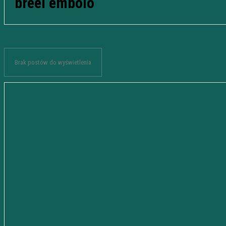
breel embolo
Brak postów do wyświetlenia