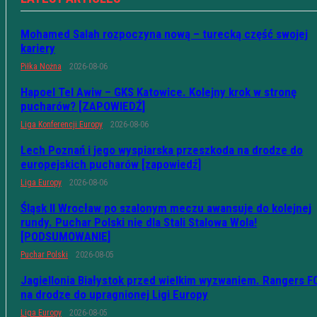
Mohamed Salah rozpoczyna nową – turecką część swojej
kariery
Piłka Nożna
2026-08-06
Hapoel Tel Awiw – GKS Katowice. Kolejny krok w stronę
pucharów? [ZAPOWIEDŹ]
Liga Konferencji Europy
2026-08-06
Lech Poznań i jego wyspiarska przeszkoda na drodze do
europejskich pucharów [zapowiedź]
Liga Europy
2026-08-06
Śląsk II Wrocław po szalonym meczu awansuje do kolejnej
rundy. Puchar Polski nie dla Stali Stalowa Wola!
[PODSUMOWANIE]
Puchar Polski
2026-08-05
Jagiellonia Białystok przed wielkim wyzwaniem. Rangers F
na drodze do upragnionej Ligi Europy
Liga Europy
2026-08-05