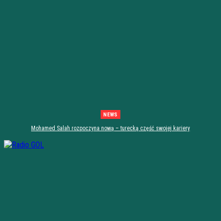
NEWS
Mohamed Salah rozpoczyna nową – turecką część swojej kariery