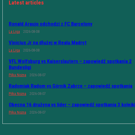
Latest articles
Ronald Araujo odchodzi z FC Barcelony
La Liga
2026-08-08
Vinicius Jr na dłużej w Realu Madryt
La Liga
2026-08-08
VFL Wolfsburg vs Kaiserslautern – zapowiedź spotkania 2
Bundesligi
Piłka Nożna
2026-08-07
Radomiak Radom vs Górnik Zabrze – zapowiedź spotkania
Piłka Nożna
2026-08-07
Obecna 16 drużyna vs lider – zapowiedź spotkania 3 kolejk
Piłka Nożna
2026-08-07