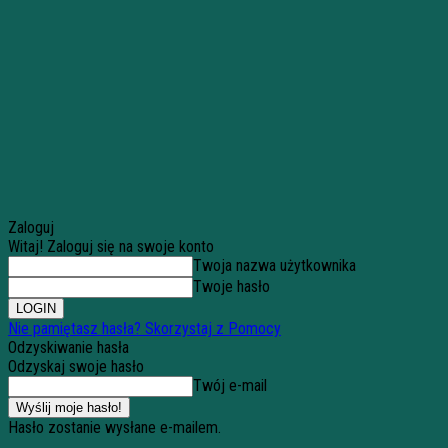
Zaloguj
Witaj! Zaloguj się na swoje konto
Twoja nazwa użytkownika
Twoje hasło
Nie pamiętasz hasła? Skorzystaj z Pomocy
Odzyskiwanie hasła
Odzyskaj swoje hasło
Twój e-mail
Hasło zostanie wysłane e-mailem.