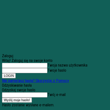
Zaloguj
Witaj! Zaloguj się na swoje konto
Twoja nazwa użytkownika
Twoje hasło
Nie pamiętasz hasła? Skorzystaj z Pomocy
Odzyskiwanie hasła
Odzyskaj swoje hasło
Twój e-mail
Hasło zostanie wysłane e-mailem.