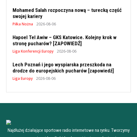
Mohamed Salah rozpoczyna nową – turecką część
swojej kariery
Piłka Nożna
2026-08-06
Hapoel Tel Awiw – GKS Katowice. Kolejny krok w
stronę pucharów? [ZAPOWIEDŹ]
Liga Konferencji Europy
2026-08-06
Lech Poznań i jego wyspiarska przeszkoda na
drodze do europejskich pucharów [zapowiedź]
Liga Europy
2026-08-06
Najdłużej działające sportowe radio internetowe na rynku. Tworzymy