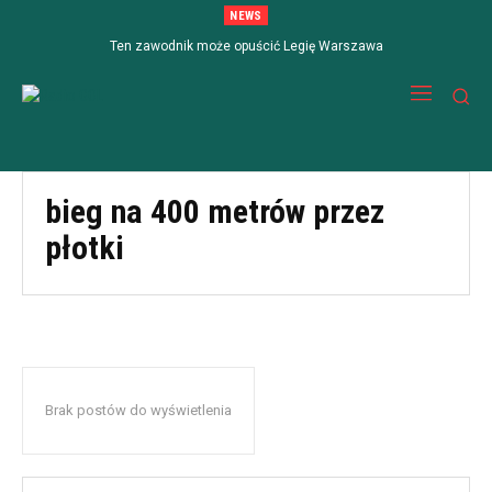
NEWS
Ten zawodnik może opuścić Legię Warszawa
bieg na 400 metrów przez
płotki
Brak postów do wyświetlenia