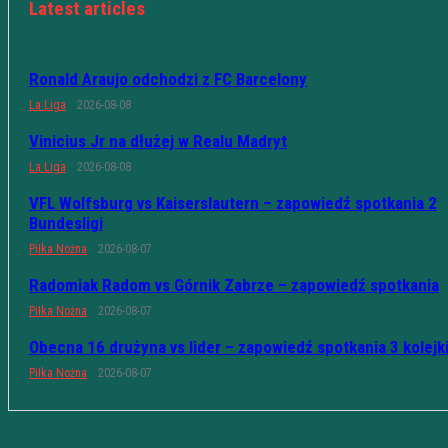
Latest articles
Ronald Araujo odchodzi z FC Barcelony
La Liga
2026-08-08
Vinicius Jr na dłużej w Realu Madryt
La Liga
2026-08-08
VFL Wolfsburg vs Kaiserslautern – zapowiedź spotkania 2
Bundesligi
Piłka Nożna
2026-08-07
Radomiak Radom vs Górnik Zabrze – zapowiedź spotkania
Piłka Nożna
2026-08-07
Obecna 16 drużyna vs lider – zapowiedź spotkania 3 kolejk
Piłka Nożna
2026-08-07