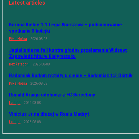
Latest articles
Korona Kielce 1:1 Legia Warszawa – podsumowanie
spotkania 3 kolejki
Piłka Nożna
2026-08-08
Jagiellonia na fali kontra głodny przełamania Widzew:
Zapowiedź hitu w Białymstoku
Bez kategorii
2026-08-08
Radomiak Radom rozbity u siebie – Radomiak 1:3 Górnik
Piłka Nożna
2026-08-08
Ronald Araujo odchodzi z FC Barcelony
La Liga
2026-08-08
Vinicius Jr na dłużej w Realu Madryt
La Liga
2026-08-08