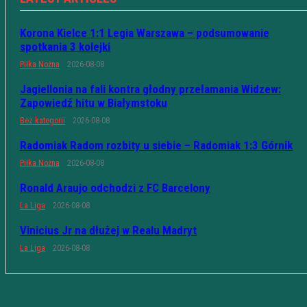
Korona Kielce 1:1 Legia Warszawa – podsumowanie
spotkania 3 kolejki
Piłka Nożna
2026-08-08
Jagiellonia na fali kontra głodny przełamania Widzew:
Zapowiedź hitu w Białymstoku
Bez kategorii
2026-08-08
Radomiak Radom rozbity u siebie – Radomiak 1:3 Górnik
Piłka Nożna
2026-08-08
Ronald Araujo odchodzi z FC Barcelony
La Liga
2026-08-08
Vinicius Jr na dłużej w Realu Madryt
La Liga
2026-08-08