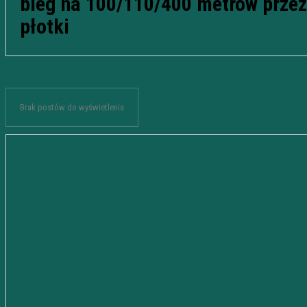
bieg na 100/110/400 metrów przez
płotki
Brak postów do wyświetlenia