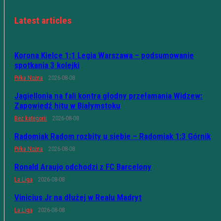
Latest articles
Korona Kielce 1:1 Legia Warszawa – podsumowanie
spotkania 3 kolejki
Piłka Nożna
2026-08-08
Jagiellonia na fali kontra głodny przełamania Widzew:
Zapowiedź hitu w Białymstoku
Bez kategorii
2026-08-08
Radomiak Radom rozbity u siebie – Radomiak 1:3 Górnik
Piłka Nożna
2026-08-08
Ronald Araujo odchodzi z FC Barcelony
La Liga
2026-08-08
Vinicius Jr na dłużej w Realu Madryt
La Liga
2026-08-08