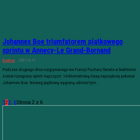
Johannes Boe triumfatorem piątkowego
sprintu w Annecy-Le Grand-Bornand
2021-12-17
Biathlon
Podczas drugiego dnia rozgrywanego we Francji Pucharu Świata w biathlonie
został rozegrany sprint mężczyzn. 10-kilometrową trasę najszybciej pokonał
Johannes Boe. Norweg piątkową wygraną odniósł tym...
1
2
3
...
6
Strona 2 z 6