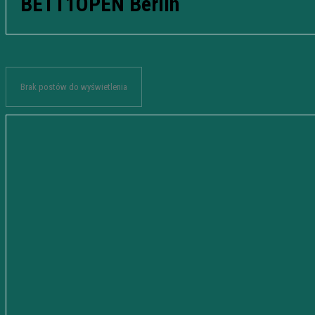
BETT1OPEN Berlin
Brak postów do wyświetlenia