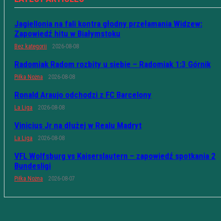
Jagiellonia na fali kontra głodny przełamania Widzew:
Zapowiedź hitu w Białymstoku
Bez kategorii
2026-08-08
Radomiak Radom rozbity u siebie – Radomiak 1:3 Górnik
Piłka Nożna
2026-08-08
Ronald Araujo odchodzi z FC Barcelony
La Liga
2026-08-08
Vinicius Jr na dłużej w Realu Madryt
La Liga
2026-08-08
VFL Wolfsburg vs Kaiserslautern – zapowiedź spotkania 2
Bundesligi
Piłka Nożna
2026-08-07