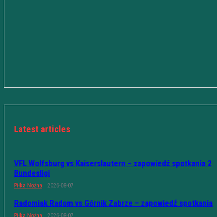
Latest articles
VFL Wolfsburg vs Kaiserslautern – zapowiedź spotkania 2
Bundesligi
Piłka Nożna
2026-08-07
Radomiak Radom vs Górnik Zabrze – zapowiedź spotkania
Piłka Nożna
2026-08-07