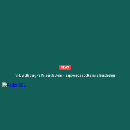
NEWS
VFL Wolfsburg vs Kaiserslautern – zapowiedź spotkania 2 Bundesligi