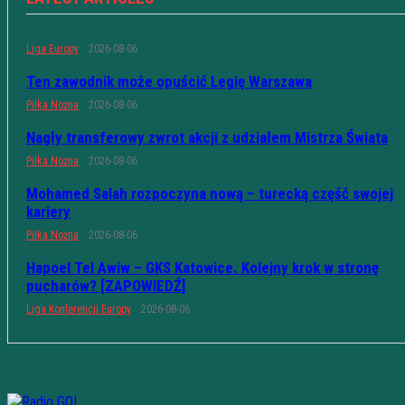
Liga Europy
2026-08-06
Ten zawodnik może opuścić Legię Warszawa
Piłka Nożna
2026-08-06
Nagły transferowy zwrot akcji z udziałem Mistrza Świata
Piłka Nożna
2026-08-06
Mohamed Salah rozpoczyna nową – turecką część swojej
kariery
Piłka Nożna
2026-08-06
Hapoel Tel Awiw – GKS Katowice. Kolejny krok w stronę
pucharów? [ZAPOWIEDŹ]
Liga Konferencji Europy
2026-08-06